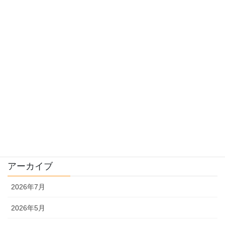
就農までのあれこれ
料理
栽培
畑様子
種について
販売
農機具
アーカイブ
2026年7月
2026年5月