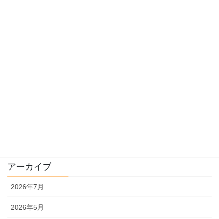
就農までのあれこれ
料理
栽培
畑様子
種について
販売
農機具
アーカイブ
2026年7月
2026年5月