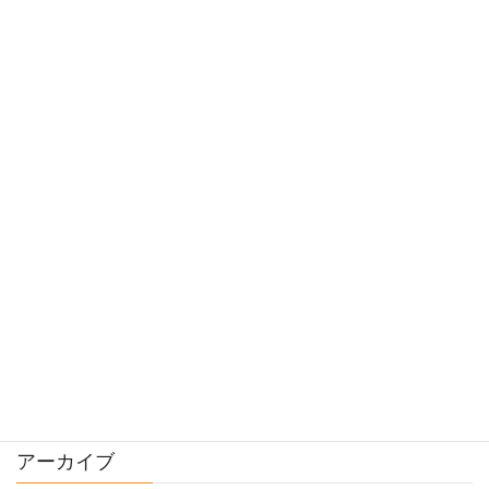
出荷予定の野菜
堆肥について
就農までのあれこれ
料理
栽培
畑様子
種について
販売
農機具
アーカイブ